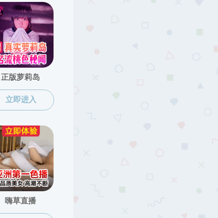
决赛中喜获佳绩
指导团队的组织带领下，我校人工智能禁漫天堂 数据专业