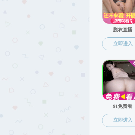
科研项目
科研成果
科研平台
党建工作
思想理论
规章制度
支部动态
分党校动态
工会动态
常用下载
学生工作
规章制度
日常管理
就业工作
学生风采
校友风采
实验室安全
ENGLISH