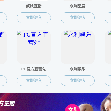
立了数学竞赛以及数学建模竞赛教师指导团队，每年定期
学生社团与实践教学融合新模式，与校团委一起成立了“南