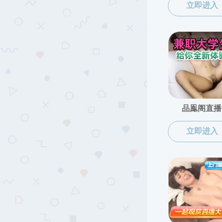
全国大学生数学竞赛是国内最具权威性和影响力的
竞赛共吸引全国32个赛区32.5万名学生报名初赛，经
性代数》两大主干课程的综合应用。在强手如云的竞争
的学生中位列13名，展现了卓越实力。