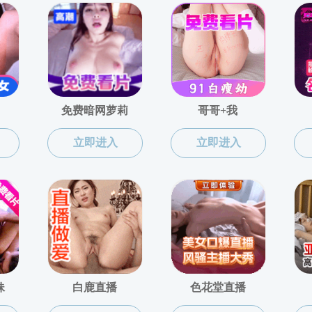
竞赛】我校在第十六届全国大学生数学建模竞赛
发布日期: 2025-04-22
浏览次数:
331
大学落下帷幕。在南京农业大学禁漫天堂 数学竞赛教师
造了我校在该项赛事中的历史最好成绩。